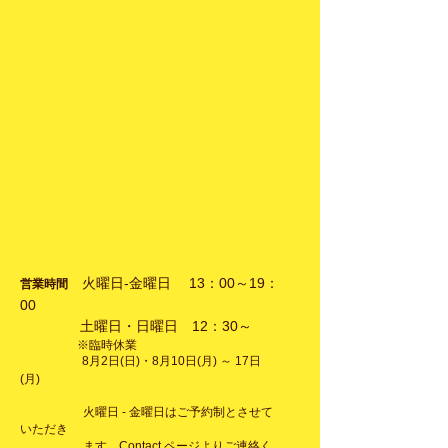
火曜日-金曜日 13：00～
19：
営業時間
00
土曜日・日曜日 12：30～
※臨時休業
​ ​
​
8月2日(日)・8月10日(月) ～ 17日
(月)
火曜日 - 金曜日はご
予約制
と
させて
いただき
ます。Contact ページより
ご連絡く