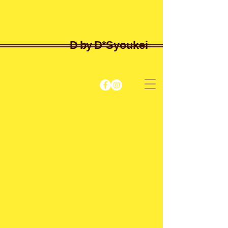
D by D*
Syoukei