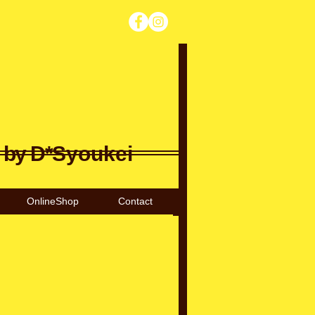
 by D*
Syoukei
OnlineShop
Contact